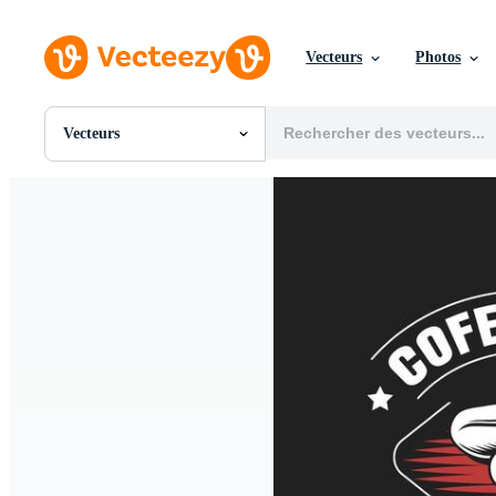
Vecteurs
Photos
Vecteurs
Toutes Images
Photos
PNGs
PSDs
SVGs
Modèles
Vecteurs
Vidéos
Motion graphics
Images Éditoriales
Événements Éditoriaux