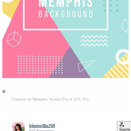
est
Contexte de Memphis Vecteur Pro et SVG Pro
biggorilla298
Suivre
823 Ressources