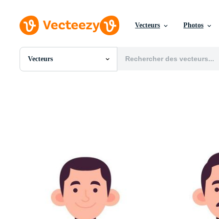
Vecteurs
Photos
Vecteurs
Toutes Images
Photos
PNGs
PSDs
SVGs
Modèles
Vecteurs
Vidéos
Motion graphics
Images Éditoriales
Événements Éditoriaux