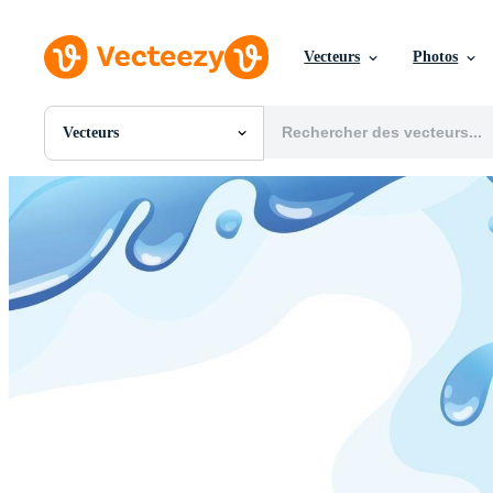
Vecteurs
Photos
Vecteurs
Toutes Images
Photos
PNGs
PSDs
SVGs
Modèles
Vecteurs
Vidéos
Motion graphics
Images Éditoriales
Événements Éditoriaux