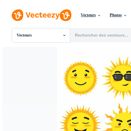
Vecteurs
Photos
Vecteurs
Toutes Images
Photos
PNGs
PSDs
SVGs
Modèles
Vecteurs
Vidéos
Motion graphics
Images Éditoriales
Événements Éditoriaux