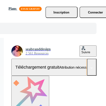
Plans
Inscription
Connecter
seabranddesign
Suivre
2 561 Ressources
Téléchargement gratuit
Attribution nécessaire