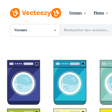
Vecteurs
Photos
Vecteurs
Toutes Images
Photos
PNGs
PSDs
SVGs
Modèles
Vecteurs
Vidéos
Motion graphics
Images Éditoriales
Événements Éditoriaux