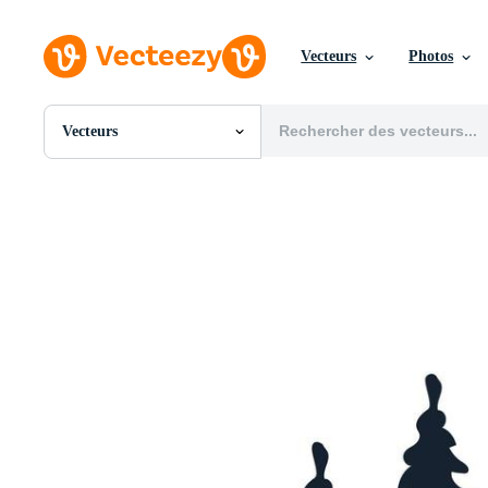
Vecteurs
Photos
Vecteurs
Toutes Images
Photos
PNGs
PSDs
SVGs
Modèles
Vecteurs
Vidéos
Motion graphics
Images Éditoriales
Événements Éditoriaux