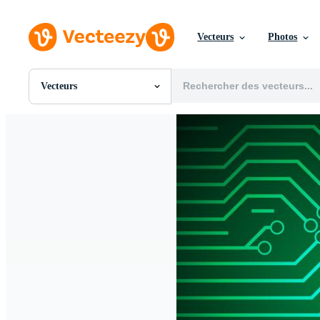
Vecteurs
Photos
Vecteurs
Toutes Images
Photos
PNGs
PSDs
SVGs
Modèles
Vecteurs
Vidéos
Motion graphics
Images Éditoriales
Événements Éditoriaux