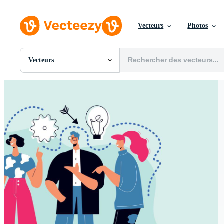
Vecteurs
Photos
Vecteurs
Toutes Images
Photos
PNGs
PSDs
SVGs
Modèles
Vecteurs
Vidéos
Motion graphics
Images Éditoriales
Événements Éditoriaux