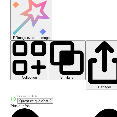
Réimaginez cette image
Collection
Similaire
Partager
Licence Gratuite
Qu'est-ce que c'est ?
Plus d'infos