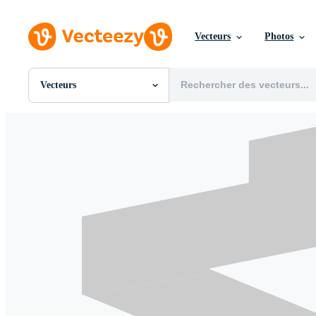
Vecteurs
Photos
Vecteurs
Toutes Images
Photos
PNGs
PSDs
SVGs
Modèles
Vecteurs
Vidéos
Motion graphics
Images Éditoriales
Événements Éditoriaux