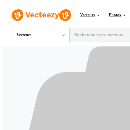
Vecteurs
Photos
Vecteurs
Toutes Images
Photos
PNGs
PSDs
SVGs
Modèles
Vecteurs
Vidéos
Motion graphics
Images Éditoriales
Événements Éditoriaux