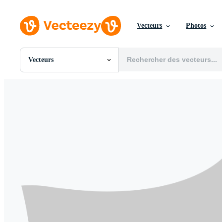
Vecteurs
Photos
Vecteurs
Toutes Images
Photos
PNGs
PSDs
SVGs
Modèles
Vecteurs
Vidéos
Motion graphics
Images Éditoriales
Événements Éditoriaux