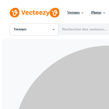
Vecteurs
Photos
Vecteurs
Toutes Images
Photos
PNGs
PSDs
SVGs
Modèles
Vecteurs
Vidéos
Motion graphics
Images Éditoriales
Événements Éditoriaux