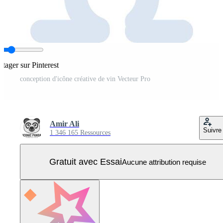
rtager sur Pinterest
conception d'icône créative de vin Vecteur Pro
Amir Ali
Suivre
1 346 165 Ressources
Gratuit avec Essai
Aucune attribution requise