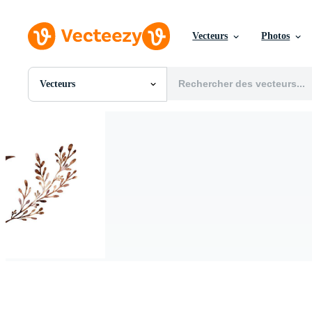
Vecteurs
Photos
Vecteurs
Toutes Images
Photos
PNGs
PSDs
SVGs
Modèles
Vecteurs
Vidéos
Motion graphics
Images Éditoriales
Événements Éditoriaux