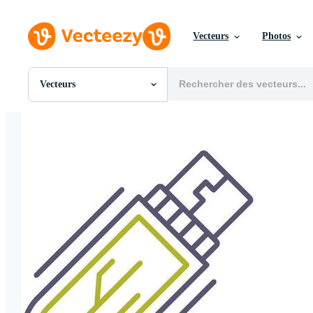
Vecteurs
Photos
Vecteurs
Toutes Images
Photos
PNGs
PSDs
SVGs
Modèles
Vecteurs
Vidéos
Motion graphics
Images Éditoriales
Événements Éditoriaux