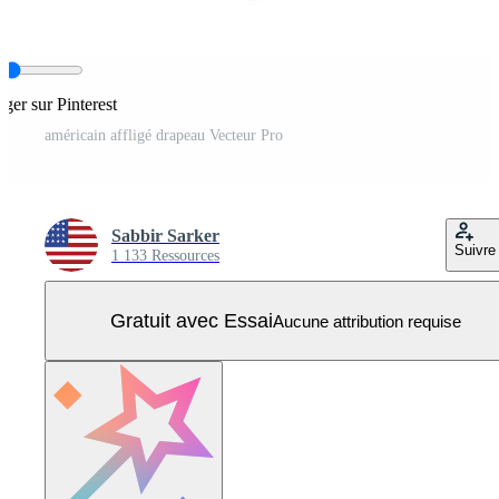
ager sur Pinterest
américain affligé drapeau Vecteur Pro
Sabbir Sarker
Suivre
1 133 Ressources
Gratuit avec Essai
Aucune attribution requise