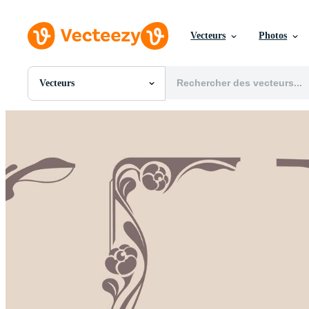
Vecteurs
Photos
Vecteurs
Toutes Images
Photos
PNGs
PSDs
SVGs
Modèles
Vecteurs
Vidéos
Motion graphics
Images Éditoriales
Événements Éditoriaux