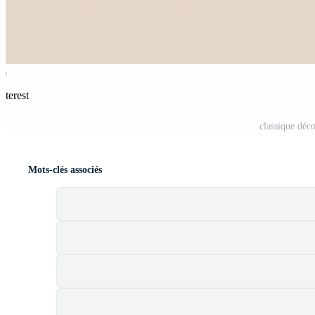
nterest
classique déco
Mots-clés associés