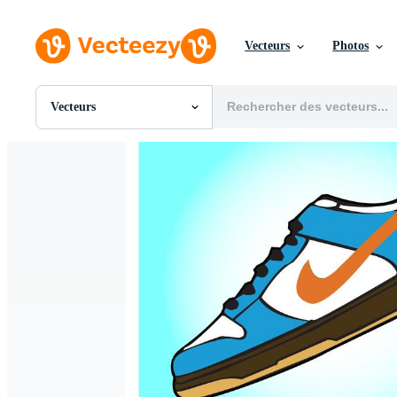
Vecteurs
Photos
Vecteurs
Toutes Images
Photos
PNGs
PSDs
SVGs
Modèles
Vecteurs
Vidéos
Motion graphics
Images Éditoriales
Événements Éditoriaux