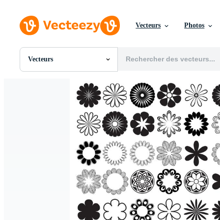
Vecteurs
Photos
Vecteurs
Toutes Images
Photos
PNGs
PSDs
SVGs
Modèles
Vecteurs
Vidéos
Motion graphics
Images Éditoriales
Événements Éditoriaux