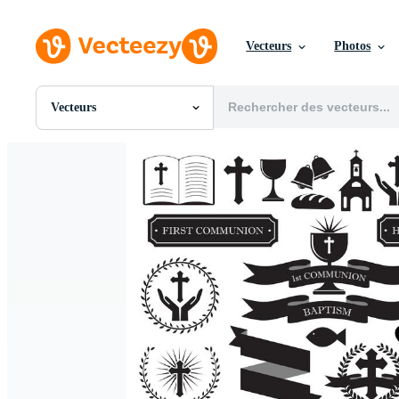
Vecteurs
Photos
Vecteurs
Toutes Images
Photos
PNGs
PSDs
SVGs
Modèles
Vecteurs
Vidéos
Motion graphics
Images Éditoriales
Événements Éditoriaux