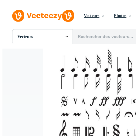
Vecteurs
Photos
Vecteurs
Toutes Images
Photos
PNGs
PSDs
SVGs
Modèles
Vecteurs
Vidéos
Motion graphics
Images Éditoriales
Événements Éditoriaux