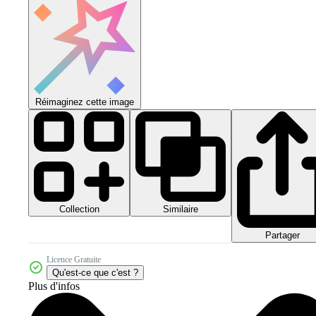
Réimaginez cette image
Collection
Similaire
Partager
Licence Gratuite
Qu'est-ce que c'est ?
Plus d'infos