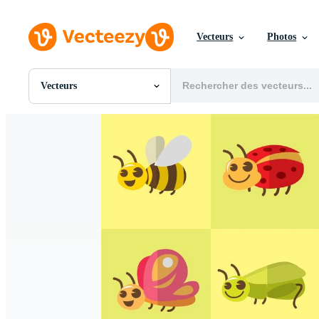
Vecteurs
Photos
Vecteurs
Toutes Images
Photos
PNGs
PSDs
SVGs
Modèles
Vecteurs
Vidéos
Motion graphics
Images Éditoriales
Événements Éditoriaux