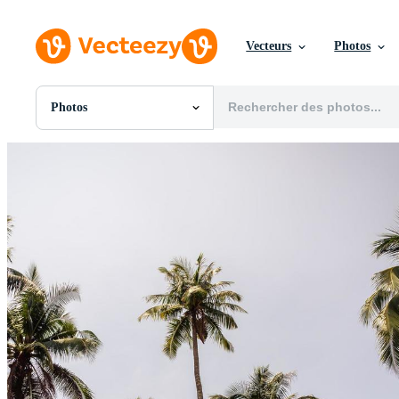
Vecteurs
Photos
Photos
Toutes Images
Photos
PNGs
PSDs
SVGs
Modèles
Vecteurs
Vidéos
Motion graphics
Images Éditoriales
Événements Éditoriaux