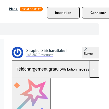
Plans
Inscription
Connecter
Siraphol Siricharattakul
Suivre
146 382 Ressources
Téléchargement gratuit
Attribution nécessaire