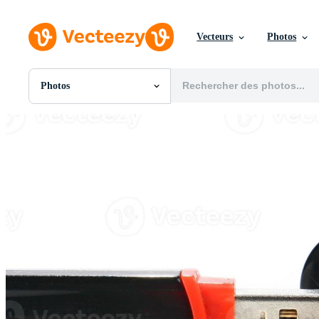
Vecteurs
Photos
Photos
Toutes Images
Photos
PNGs
PSDs
SVGs
Modèles
Vecteurs
Vidéos
Motion graphics
Images Éditoriales
Événements Éditoriaux