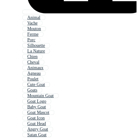
Animal
Vache
Mouton
Ferme
Porc
Silhouette
La Nature
Chien
Cheval
Animaux
Agneau
Poulet
Cute Goat
Goats
Mountain Goat
Goat Logo
Baby Goat
Goat Mascot
Goat Icon
Goat Head
Angry Goat
Satan Goat