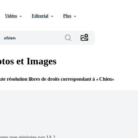
Vidéos
Editorial
Plus
tos et Images
te résolution libres de droits correspondant à
Chien
ages non générées par IA ?