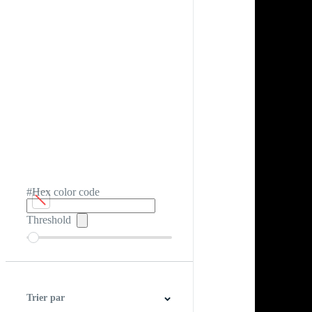
#Hex color code
Threshold
Trier par