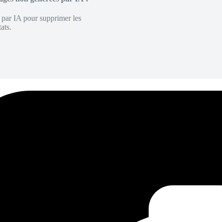
é par IA pour supprimer les
ats.