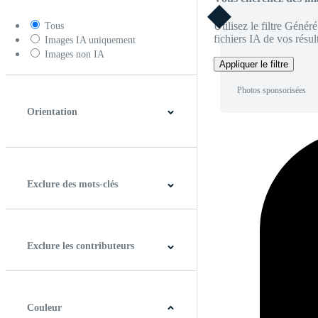
Utilisez le filtre Génér
Tous
fichiers IA de vos résult
Images IA uniquement
Images non IA
Appliquer le filtre
Photos sponsorisées
Orientation
Horizontal
Verticale
Carré
Panoramique
Exclure des mots-clés
Exclure les contributeurs
Couleur