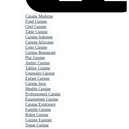
Cuisine Moderne
Fond Cuisine
Chef Cuisine
Table Cuisine
Cuisine Italienne
Cuisine Africaine
Logo Cuisine
Cuisine Restaurant
Plat Cuisine
Atelier Cuisine
Tablier Cuisine
Ustensiles Cuisine
Enfant Cuisine
Cuisine Inox
Meuble Cuisine
Professionnel Cuisine
Équipement Cuisine
Cuisine Extérieure
Famille Cuisine
Robot Cuisine
Cuisine Equipée
Toque Cuisine