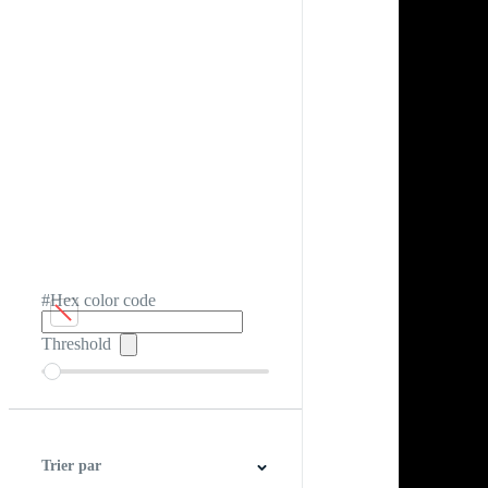
#Hex color code
Threshold
Trier par