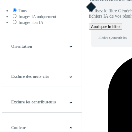
Utilisez le filtre Génér
Tous
fichiers IA de vos résult
Images IA uniquement
Images non IA
Appliquer le filtre
Photos sponsorisées
Orientation
Horizontal
Verticale
Carré
Panoramique
Exclure des mots-clés
Exclure les contributeurs
Couleur