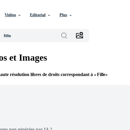
Vidéos
Editorial
Plus
os et Images
aute résolution libres de droits correspondant à
Fille
ages non générées par IA ?