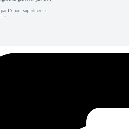
é par IA pour supprimer les
ats.