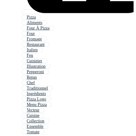
Pizza
Aliments
Four À Pizza
Four
Fromage
Restaurant
Italien
Feu
Cuisinier
Illustration
Pepperoni
Repas
Chef
Traditionnel
Ingrédients
Pizza Logo
Menu Pizza
Vecteur
Cuisine
Collection
Ensemble
Tomate