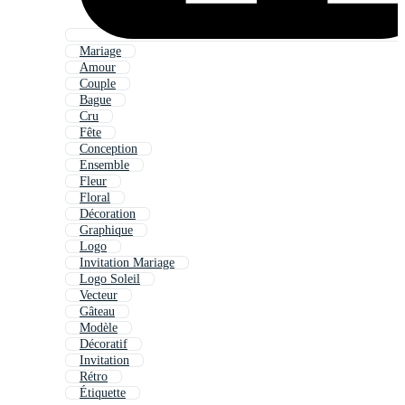
Mariage
Amour
Couple
Bague
Cru
Fête
Conception
Ensemble
Fleur
Floral
Décoration
Graphique
Logo
Invitation Mariage
Logo Soleil
Vecteur
Gâteau
Modèle
Décoratif
Invitation
Rétro
Étiquette