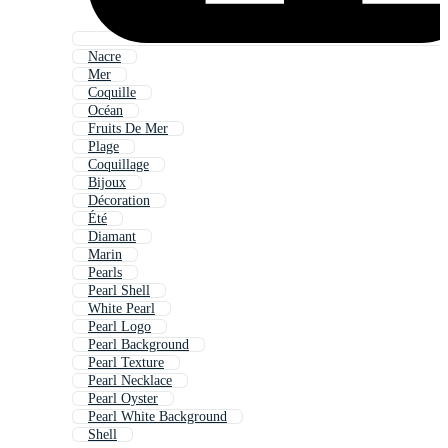
Nacre
Mer
Coquille
Océan
Fruits De Mer
Plage
Coquillage
Bijoux
Décoration
Été
Diamant
Marin
Pearls
Pearl Shell
White Pearl
Pearl Logo
Pearl Background
Pearl Texture
Pearl Necklace
Pearl Oyster
Pearl White Background
Shell