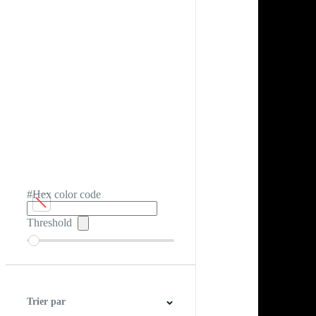
#Hex color code
Threshold
Trier par