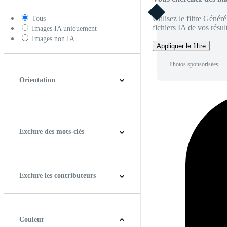
Utilisez le filtre Génér
Tous
fichiers IA de vos résult
Images IA uniquement
Images non IA
Appliquer le filtre
Photos sponsorisées
Orientation
Horizontal
Verticale
Carré
Panoramique
Exclure des mots-clés
Exclure les contributeurs
Couleur