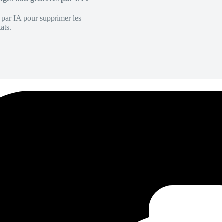
é par IA pour supprimer les
ats.