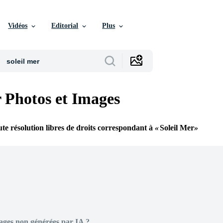
Vidéos
Editorial
Plus
r Photos et Images
te résolution libres de droits correspondant à
Soleil Mer
ages non générées par IA ?