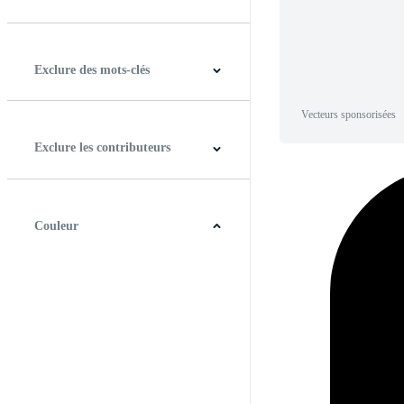
Horizontal
Verticale
Carré
Panoramique
Exclure des mots-clés
Vecteurs sponsorisées
Exclure les contributeurs
Couleur