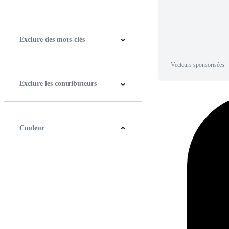
Horizontal
Verticale
Carré
Panoramique
Exclure des mots-clés
Vecteurs sponsorisées
Exclure les contributeurs
Couleur