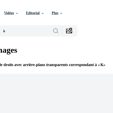
Vidéos
Editorial
Plus
ages
e droits avec arrière-plans transparents correspondant à
K