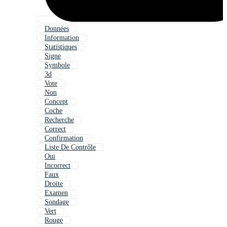
Données
Information
Statistiques
Signe
Symbole
3d
Vote
Non
Concept
Coche
Recherche
Correct
Confirmation
Liste De Contrôle
Oui
Incorrect
Faux
Droite
Examen
Sondage
Vert
Rouge