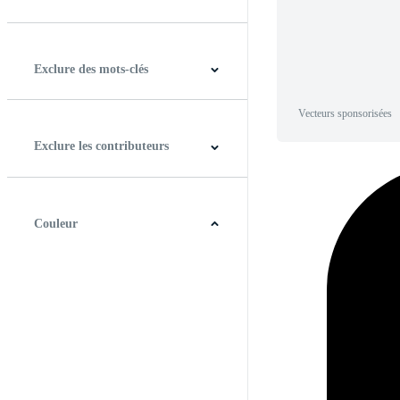
Horizontal
Verticale
Carré
Panoramique
Exclure des mots-clés
Vecteurs sponsorisées
Exclure les contributeurs
Couleur