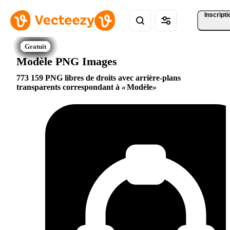
Inscripti
Modèle PNG Images
773 159 PNG libres de droits avec arrière-plans
transparents correspondant à
Modèle