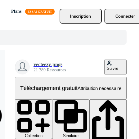
Plans
Inscription
Connecter
vecteezy-pngs
Suivre
21 389 Ressources
Téléchargement gratuit
Attribution nécessaire
Collection
Similaire