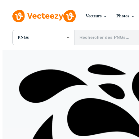
Vecteurs
Photos
PNGs
Toutes Images
Photos
PNGs
PSDs
SVGs
Modèles
Vecteurs
Vidéos
Motion graphics
Images Éditoriales
Événements Éditoriaux