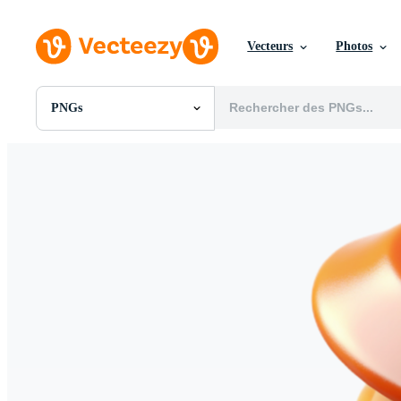
Vecteurs
Photos
PNGs
Toutes Images
Photos
PNGs
PSDs
SVGs
Modèles
Vecteurs
Vidéos
Motion graphics
Images Éditoriales
Événements Éditoriaux