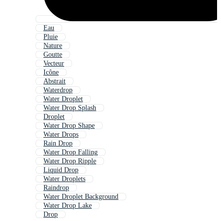
Eau
Pluie
Nature
Goutte
Vecteur
Icône
Abstrait
Waterdrop
Water Droplet
Water Drop Splash
Droplet
Water Drop Shape
Water Drops
Rain Drop
Water Drop Falling
Water Drop Ripple
Liquid Drop
Water Droplets
Raindrop
Water Droplet Background
Water Drop Lake
Drop