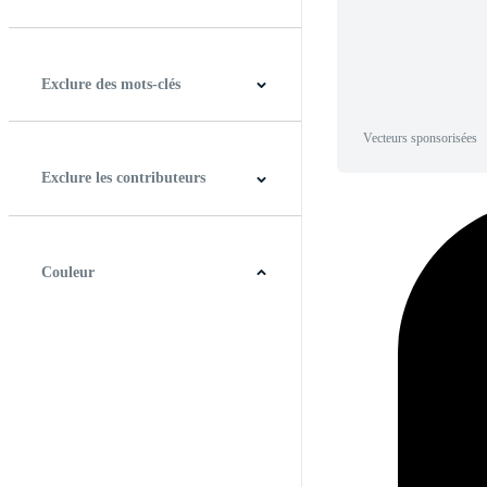
Horizontal
Verticale
Carré
Panoramique
Exclure des mots-clés
Vecteurs sponsorisées
Exclure les contributeurs
Couleur