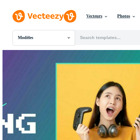
Vecteurs
Photos
Modèles
Toutes Images
Photos
PNGs
PSDs
SVGs
Modèles
Vecteurs
Vidéos
Motion graphics
Images Éditoriales
Événements Éditoriaux