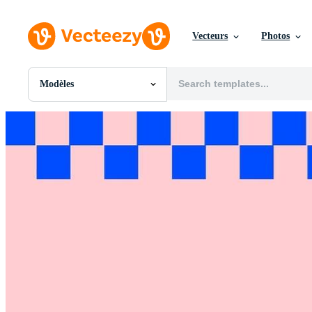
Vecteurs
Photos
Modèles
Toutes Images
Photos
PNGs
PSDs
SVGs
Modèles
Vecteurs
Vidéos
Motion graphics
Images Éditoriales
Événements Éditoriaux