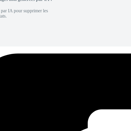
é par IA pour supprimer les
ats.