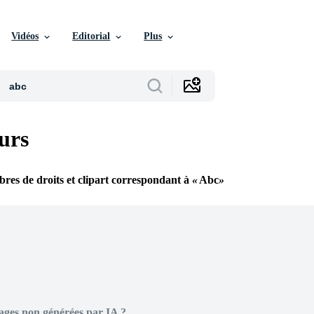
Vidéos
Editorial
Plus
urs
ibres de droits et clipart correspondant à
Abc
ages non générées par IA ?