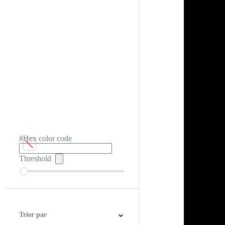
#Hex color code
Threshold
Trier par