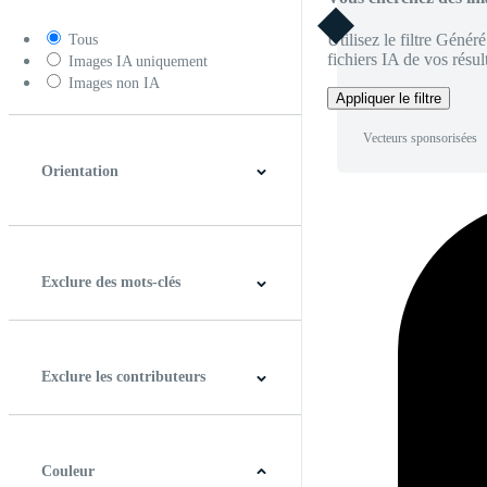
Utilisez le filtre Génér
Tous
fichiers IA de vos résult
Images IA uniquement
Images non IA
Appliquer le filtre
Vecteurs sponsorisées
Orientation
Horizontal
Verticale
Carré
Panoramique
Exclure des mots-clés
Exclure les contributeurs
Couleur