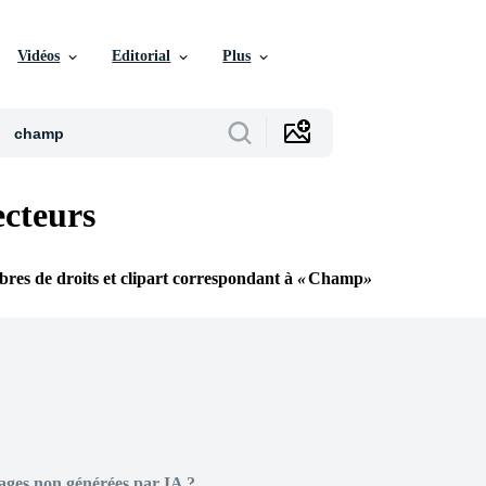
Vidéos
Editorial
Plus
cteurs
ibres de droits et clipart correspondant à
Champ
ages non générées par IA ?