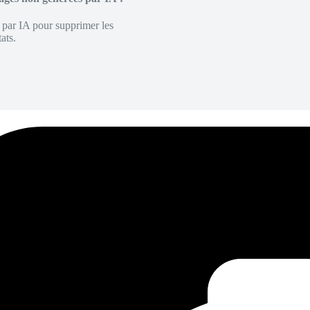
é par IA pour supprimer les
ats.