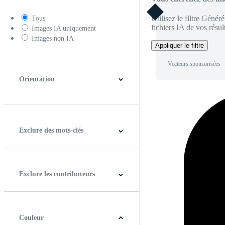
Utilisez le filtre Génér
Tous
fichiers IA de vos résult
Images IA uniquement
Images non IA
Appliquer le filtre
Vecteurs sponsorisées
Orientation
Horizontal
Verticale
Carré
Panoramique
Exclure des mots-clés
Exclure les contributeurs
Couleur