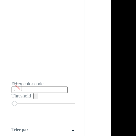
#Hex color code
Threshold
Trier par