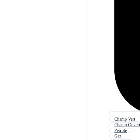
Champ Vert
Champ Ouver
Pétrole
Gaz