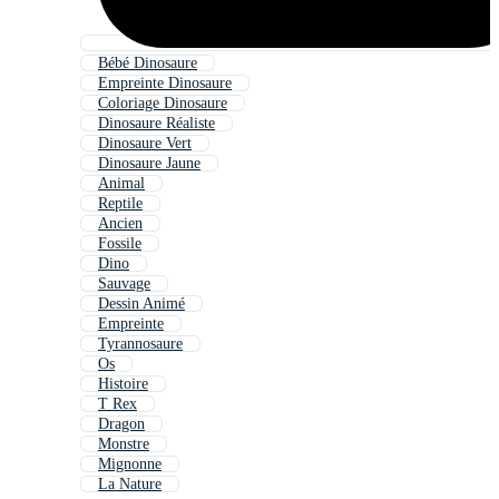
Bébé Dinosaure
Empreinte Dinosaure
Coloriage Dinosaure
Dinosaure Réaliste
Dinosaure Vert
Dinosaure Jaune
Animal
Reptile
Ancien
Fossile
Dino
Sauvage
Dessin Animé
Empreinte
Tyrannosaure
Os
Histoire
T Rex
Dragon
Monstre
Mignonne
La Nature