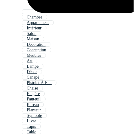
Chambre
Appartement
Intérieur
Salon
Maison
Décoration
Conception
Meubles
Art
Lampe
Décor
Canapé
Pistolet À Eau
Chaise
Étagère
Fauteuil
Bureau
Planteur
Symbole
Livre
Tapis
Table